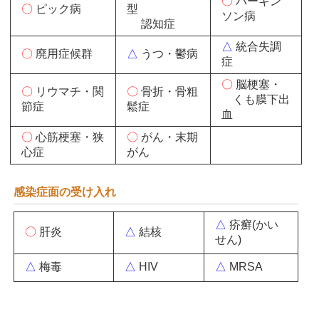
〇
パーキン
〇
ピック病
型
ソン病
認知症
△
統合失調
〇
廃用症候群
△
うつ・鬱病
症
〇
脳梗塞・
〇
リウマチ・関
〇
骨折・骨粗
くも膜下出
節症
鬆症
血
〇
心筋梗塞・狭
〇
がん・末期
心症
がん
感染症面の受け入れ
△
疥癬(かい
〇
肝炎
△
結核
せん)
△
梅毒
△
HIV
△
MRSA