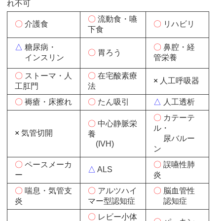
れ不可
〇
流動食・嚥
〇
介護食
〇
リハビリ
下食
△
糖尿病・
〇
鼻腔・経
〇
胃ろう
インスリン
管栄養
〇
ストーマ・人
〇
在宅酸素療
×
人工呼吸器
工肛門
法
〇
褥瘡・床擦れ
〇
たん吸引
△
人工透析
〇
カテーテ
〇
中心静脈栄
ル・
×
気管切開
養
尿バルー
(IVH)
ン
〇
ペースメーカ
〇
誤嚥性肺
△
ALS
ー
炎
〇
喘息・気管支
〇
アルツハイ
〇
脳血管性
炎
マー型認知症
認知症
〇
レビー小体