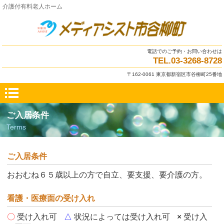
介護付有料老人ホーム
電話でのご予約・お問い合わせは
TEL.03-3268-8728
〒162-0061 東京都新宿区市谷柳町25番地
ご入居条件
Terms
ご入居条件
おおむね６５歳以上の方で自立、要支援、要介護の方。
看護・医療面の受け入れ
〇
受け入れ可
△
状況によっては受け入れ可
×
受け入